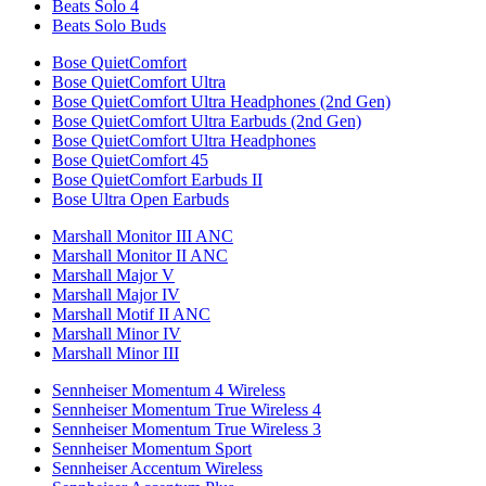
Beats Solo 4
Beats Solo Buds
Bose QuietComfort
Bose QuietComfort Ultra
Bose QuietComfort Ultra Headphones (2nd Gen)
Bose QuietComfort Ultra Earbuds (2nd Gen)
Bose QuietComfort Ultra Headphones
Bose QuietComfort 45
Bose QuietComfort Earbuds II
Bose Ultra Open Earbuds
Marshall Monitor III ANC
Marshall Monitor II ANC
Marshall Major V
Marshall Major IV
Marshall Motif II ANC
Marshall Minor IV
Marshall Minor III
Sennheiser Momentum 4 Wireless
Sennheiser Momentum True Wireless 4
Sennheiser Momentum True Wireless 3
Sennheiser Momentum Sport
Sennheiser Accentum Wireless