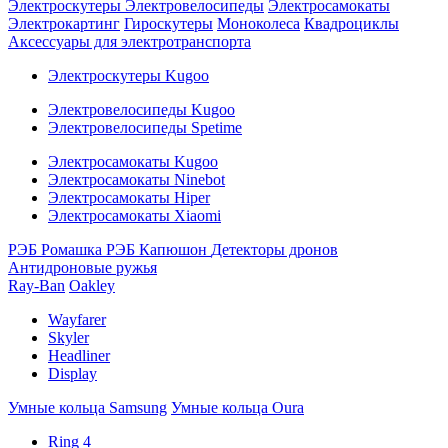
Электроскутеры
Электровелосипеды
Электросамокаты
Электрокартинг
Гироскутеры
Моноколеса
Квадроциклы
Аксессуары для электротранспорта
Электроскутеры Kugoo
Электровелосипеды Kugoo
Электровелосипеды Spetime
Электросамокаты Kugoo
Электросамокаты Ninebot
Электросамокаты Hiper
Электросамокаты Xiaomi
РЭБ Ромашка
РЭБ Капюшон
Детекторы дронов
Антидроновые ружья
Ray-Ban
Oakley
Wayfarer
Skyler
Headliner
Display
Умные кольца Samsung
Умные кольца Oura
Ring 4