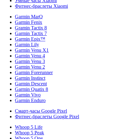
Умные часы Xiaomi
Фитнес-браслеты Xiaomi
Garmin MarQ
Garmin Fenix
Gramin Tactix 8
Garmin Tactix 7
Garmin Epix™
Garmin Lily
Garmin Venu X1
Garmin Venu 4
Garmin Venu 3
Garmin Venu 2
Garmin Forerunner
Garmin Instinct
Garmin Descent
Garmin Quatix 8
Garmin Vivo
Garmin Enduro
Смарт-часы Google Pixel
Фитнес-браслеты Google Pixel
Whoop 5 Life
Whoop 5 Peak
Whoop 5 One