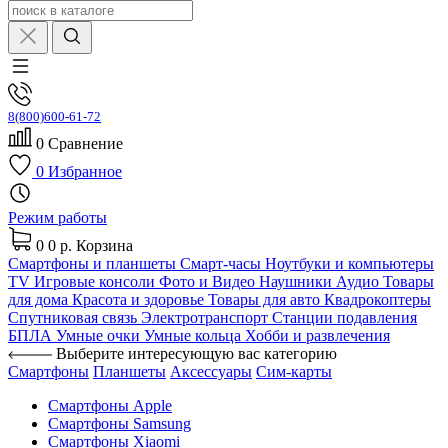
8(800)600-61-72
0
Сравнение
0
Избранное
Режим работы
0
0 р.
Корзина
Смартфоны и планшеты
Смарт-часы
Ноутбуки и компьютеры
TV
Игровые консоли
Фото и Видео
Наушники
Аудио
Товары
для дома
Красота и здоровье
Товары для авто
Квадрокоптеры
Спутниковая связь
Электротранспорт
Станции подавления
БПЛА
Умные очки
Умные кольца
Хобби и развлечения
Выберите интересующую вас категорию
Смартфоны
Планшеты
Аксессуары
Сим-карты
Смартфоны Apple
Смартфоны Samsung
Смартфоны Xiaomi