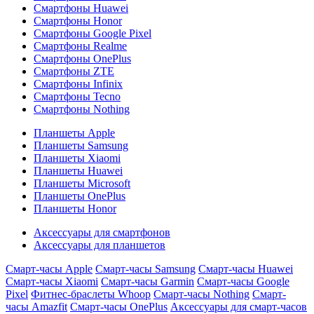
Смартфоны Huawei
Смартфоны Honor
Смартфоны Google Pixel
Смартфоны Realme
Смартфоны OnePlus
Смартфоны ZTE
Смартфоны Infinix
Смартфоны Tecno
Смартфоны Nothing
Планшеты Apple
Планшеты Samsung
Планшеты Xiaomi
Планшеты Huawei
Планшеты Microsoft
Планшеты OnePlus
Планшеты Honor
Аксессуары для смартфонов
Аксессуары для планшетов
Смарт-часы Apple
Смарт-часы Samsung
Смарт-часы Huawei
Смарт-часы Xiaomi
Смарт-часы Garmin
Смарт-часы Google
Pixel
Фитнес-браслеты Whoop
Смарт-часы Nothing
Смарт-
часы Amazfit
Смарт-часы OnePlus
Аксессуары для смарт-часов