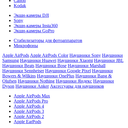
Canon
Kodak
Экшн-камеры DJI
Sony
Экшн-камеры Insta360
Экшн-камеры GoPro
Стабилизаторы для фотоаппаратов
Микрофоны
Apple AirPods
Apple AirPods Color
Наушники Sony
Наушники
Samsung
Наушники Huawei
Наушники Xiaomi
Наушники JBL
Наушники Beats
Наушники Bose
Наушники Marshall
Наушники Sennheiser
Наушники Google Pixel
Наушники
Bowers & Wilkins
Наушники OnePlus
Наушники Bang &
Olufsen
Наушники Nothing
Наушники Яндекс
Наушники
Dyson
Наушники Anker
Аксессуары для наушников
Apple AirPods Max
Apple AirPods Pro
Apple AirPods 4
Apple AirPods 3
Apple AirPods 2
Apple EarPods