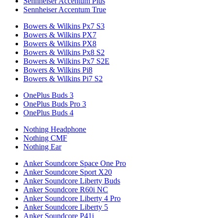
Sennheiser Accentum Plus
Sennheiser Accentum True
Bowers & Wilkins Px7 S3
Bowers & Wilkins PX7
Bowers & Wilkins PX8
Bowers & Wilkins Px8 S2
Bowers & Wilkins Px7 S2E
Bowers & Wilkins Pi8
Bowers & Wilkins Pi7 S2
OnePlus Buds 3
OnePlus Buds Pro 3
OnePlus Buds 4
Nothing Headphone
Nothing CMF
Nothing Ear
Anker Soundcore Space One Pro
Anker Soundcore Sport X20
Anker Soundcore Liberty Buds
Anker Soundcore R60i NC
Anker Soundcore Liberty 4 Pro
Anker Soundcore Liberty 5
Anker Soundcore P41i