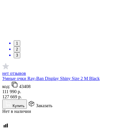
1
2
3
нет отзывов
Умные очки Ray-Ban Display Shiny Size 2 M Black
код:
43408
111 990
р.
127 669
р.
Заказать
Купить
Нет в наличии