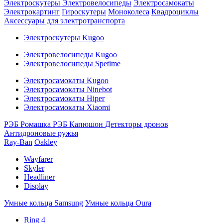
Электроскутеры
Электровелосипеды
Электросамокаты
Электрокартинг
Гироскутеры
Моноколеса
Квадроциклы
Аксессуары для электротранспорта
Электроскутеры Kugoo
Электровелосипеды Kugoo
Электровелосипеды Spetime
Электросамокаты Kugoo
Электросамокаты Ninebot
Электросамокаты Hiper
Электросамокаты Xiaomi
РЭБ Ромашка
РЭБ Капюшон
Детекторы дронов
Антидроновые ружья
Ray-Ban
Oakley
Wayfarer
Skyler
Headliner
Display
Умные кольца Samsung
Умные кольца Oura
Ring 4