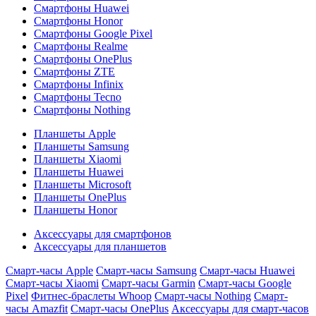
Смартфоны Huawei
Смартфоны Honor
Смартфоны Google Pixel
Смартфоны Realme
Смартфоны OnePlus
Смартфоны ZTE
Смартфоны Infinix
Смартфоны Tecno
Смартфоны Nothing
Планшеты Apple
Планшеты Samsung
Планшеты Xiaomi
Планшеты Huawei
Планшеты Microsoft
Планшеты OnePlus
Планшеты Honor
Аксессуары для смартфонов
Аксессуары для планшетов
Смарт-часы Apple
Смарт-часы Samsung
Смарт-часы Huawei
Смарт-часы Xiaomi
Смарт-часы Garmin
Смарт-часы Google
Pixel
Фитнес-браслеты Whoop
Смарт-часы Nothing
Смарт-
часы Amazfit
Смарт-часы OnePlus
Аксессуары для смарт-часов