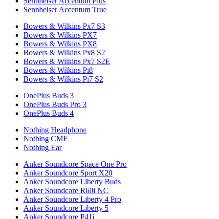
Sennheiser Accentum Plus
Sennheiser Accentum True
Bowers & Wilkins Px7 S3
Bowers & Wilkins PX7
Bowers & Wilkins PX8
Bowers & Wilkins Px8 S2
Bowers & Wilkins Px7 S2E
Bowers & Wilkins Pi8
Bowers & Wilkins Pi7 S2
OnePlus Buds 3
OnePlus Buds Pro 3
OnePlus Buds 4
Nothing Headphone
Nothing CMF
Nothing Ear
Anker Soundcore Space One Pro
Anker Soundcore Sport X20
Anker Soundcore Liberty Buds
Anker Soundcore R60i NC
Anker Soundcore Liberty 4 Pro
Anker Soundcore Liberty 5
Anker Soundcore P41i