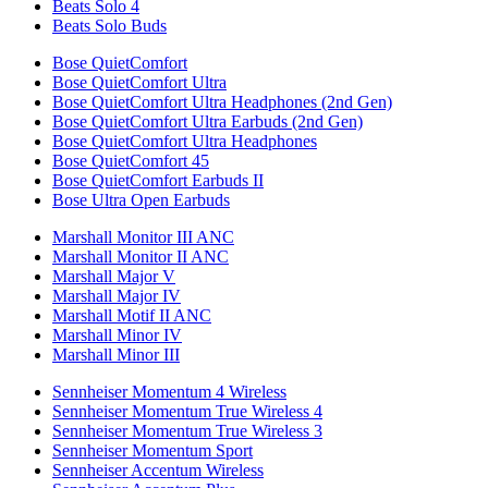
Beats Solo 4
Beats Solo Buds
Bose QuietComfort
Bose QuietComfort Ultra
Bose QuietComfort Ultra Headphones (2nd Gen)
Bose QuietComfort Ultra Earbuds (2nd Gen)
Bose QuietComfort Ultra Headphones
Bose QuietComfort 45
Bose QuietComfort Earbuds II
Bose Ultra Open Earbuds
Marshall Monitor III ANC
Marshall Monitor II ANC
Marshall Major V
Marshall Major IV
Marshall Motif II ANC
Marshall Minor IV
Marshall Minor III
Sennheiser Momentum 4 Wireless
Sennheiser Momentum True Wireless 4
Sennheiser Momentum True Wireless 3
Sennheiser Momentum Sport
Sennheiser Accentum Wireless