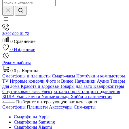
8(800)600-61-72
0
Сравнение
0
Избранное
Режим работы
0
0 р.
Корзина
Смартфоны и планшеты
Смарт-часы
Ноутбуки и компьютеры
TV
Игровые консоли
Фото и Видео
Наушники
Аудио
Товары
для дома
Красота и здоровье
Товары для авто
Квадрокоптеры
Спутниковая связь
Электротранспорт
Станции подавления
БПЛА
Умные очки
Умные кольца
Хобби и развлечения
Выберите интересующую вас категорию
Смартфоны
Планшеты
Аксессуары
Сим-карты
Смартфоны Apple
Смартфоны Samsung
Смартфоны Xiaomi