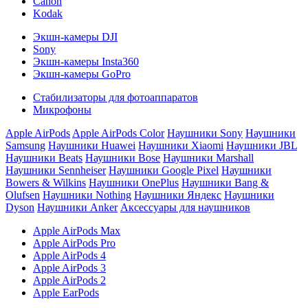
Canon
Kodak
Экшн-камеры DJI
Sony
Экшн-камеры Insta360
Экшн-камеры GoPro
Стабилизаторы для фотоаппаратов
Микрофоны
Apple AirPods
Apple AirPods Color
Наушники Sony
Наушники
Samsung
Наушники Huawei
Наушники Xiaomi
Наушники JBL
Наушники Beats
Наушники Bose
Наушники Marshall
Наушники Sennheiser
Наушники Google Pixel
Наушники
Bowers & Wilkins
Наушники OnePlus
Наушники Bang &
Olufsen
Наушники Nothing
Наушники Яндекс
Наушники
Dyson
Наушники Anker
Аксессуары для наушников
Apple AirPods Max
Apple AirPods Pro
Apple AirPods 4
Apple AirPods 3
Apple AirPods 2
Apple EarPods