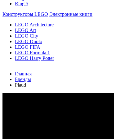
Ring 5
Конструкторы LEGO
Электронные книги
LEGO Architecture
LEGO Art
LEGO City
LEGO Duplo
LEGO FIFA
LEGO Formula 1
LEGO Harry Potter
Главная
Бренды
Plaud