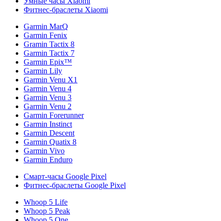
Умные часы Xiaomi
Фитнес-браслеты Xiaomi
Garmin MarQ
Garmin Fenix
Gramin Tactix 8
Garmin Tactix 7
Garmin Epix™
Garmin Lily
Garmin Venu X1
Garmin Venu 4
Garmin Venu 3
Garmin Venu 2
Garmin Forerunner
Garmin Instinct
Garmin Descent
Garmin Quatix 8
Garmin Vivo
Garmin Enduro
Смарт-часы Google Pixel
Фитнес-браслеты Google Pixel
Whoop 5 Life
Whoop 5 Peak
Whoop 5 One