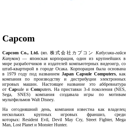
Capcom
Capcom Co., Ltd.
(яп.
株式会社カプコン
Кабусики-гайся
Капукон
)
—
японская
корпорация, один из крупнейших в
мире разработчиков и издателей компьютерных видеоигр, со
штаб-квартирой в городе
Осака. Корпорация была основана
в
1979 году
под названием
Japan Capsule Computers
, как
компания по производству и дистрибуции электронных
игровых машин. Настоящее название это аббревиатура
от
Cap
sule и
Com
puters. На приставки 3-4 поколения (NES,
Sega, SNES) компания создавала игры по мотивам
мультфильмов
Walt Disney.
На сегодняшний день, компания известна как владелец
нескольких крупных игровых франшиз, среди
которых:
Resident Evil,
Devil May Cry,
Street Fighter,
Mega
Man,
Lost Planet
и
Monster Hunter.