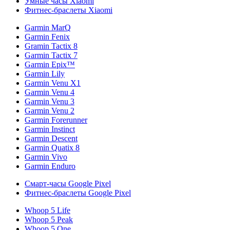
Умные часы Xiaomi
Фитнес-браслеты Xiaomi
Garmin MarQ
Garmin Fenix
Gramin Tactix 8
Garmin Tactix 7
Garmin Epix™
Garmin Lily
Garmin Venu X1
Garmin Venu 4
Garmin Venu 3
Garmin Venu 2
Garmin Forerunner
Garmin Instinct
Garmin Descent
Garmin Quatix 8
Garmin Vivo
Garmin Enduro
Смарт-часы Google Pixel
Фитнес-браслеты Google Pixel
Whoop 5 Life
Whoop 5 Peak
Whoop 5 One