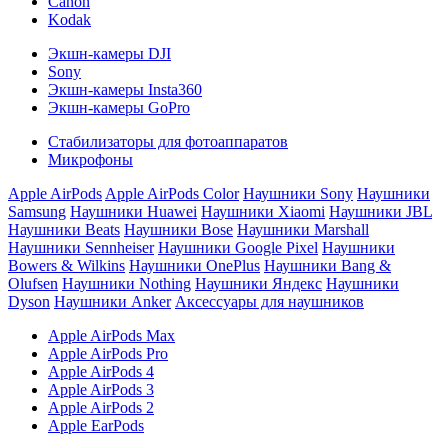
Canon
Kodak
Экшн-камеры DJI
Sony
Экшн-камеры Insta360
Экшн-камеры GoPro
Стабилизаторы для фотоаппаратов
Микрофоны
Apple AirPods
Apple AirPods Color
Наушники Sony
Наушники
Samsung
Наушники Huawei
Наушники Xiaomi
Наушники JBL
Наушники Beats
Наушники Bose
Наушники Marshall
Наушники Sennheiser
Наушники Google Pixel
Наушники
Bowers & Wilkins
Наушники OnePlus
Наушники Bang &
Olufsen
Наушники Nothing
Наушники Яндекс
Наушники
Dyson
Наушники Anker
Аксессуары для наушников
Apple AirPods Max
Apple AirPods Pro
Apple AirPods 4
Apple AirPods 3
Apple AirPods 2
Apple EarPods