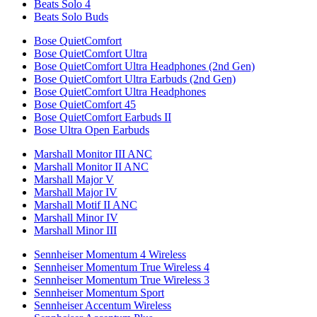
Beats Solo 4
Beats Solo Buds
Bose QuietComfort
Bose QuietComfort Ultra
Bose QuietComfort Ultra Headphones (2nd Gen)
Bose QuietComfort Ultra Earbuds (2nd Gen)
Bose QuietComfort Ultra Headphones
Bose QuietComfort 45
Bose QuietComfort Earbuds II
Bose Ultra Open Earbuds
Marshall Monitor III ANC
Marshall Monitor II ANC
Marshall Major V
Marshall Major IV
Marshall Motif II ANC
Marshall Minor IV
Marshall Minor III
Sennheiser Momentum 4 Wireless
Sennheiser Momentum True Wireless 4
Sennheiser Momentum True Wireless 3
Sennheiser Momentum Sport
Sennheiser Accentum Wireless