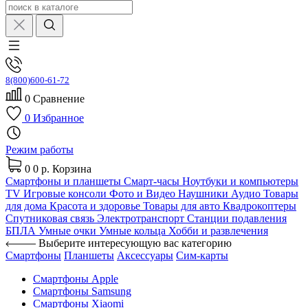
8(800)600-61-72
0
Сравнение
0
Избранное
Режим работы
0
0 р.
Корзина
Смартфоны и планшеты
Смарт-часы
Ноутбуки и компьютеры
TV
Игровые консоли
Фото и Видео
Наушники
Аудио
Товары
для дома
Красота и здоровье
Товары для авто
Квадрокоптеры
Спутниковая связь
Электротранспорт
Станции подавления
БПЛА
Умные очки
Умные кольца
Хобби и развлечения
Выберите интересующую вас категорию
Смартфоны
Планшеты
Аксессуары
Сим-карты
Смартфоны Apple
Смартфоны Samsung
Смартфоны Xiaomi