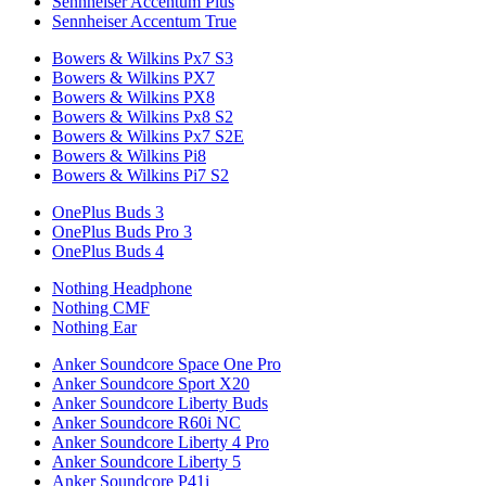
Sennheiser Accentum Plus
Sennheiser Accentum True
Bowers & Wilkins Px7 S3
Bowers & Wilkins PX7
Bowers & Wilkins PX8
Bowers & Wilkins Px8 S2
Bowers & Wilkins Px7 S2E
Bowers & Wilkins Pi8
Bowers & Wilkins Pi7 S2
OnePlus Buds 3
OnePlus Buds Pro 3
OnePlus Buds 4
Nothing Headphone
Nothing CMF
Nothing Ear
Anker Soundcore Space One Pro
Anker Soundcore Sport X20
Anker Soundcore Liberty Buds
Anker Soundcore R60i NC
Anker Soundcore Liberty 4 Pro
Anker Soundcore Liberty 5
Anker Soundcore P41i