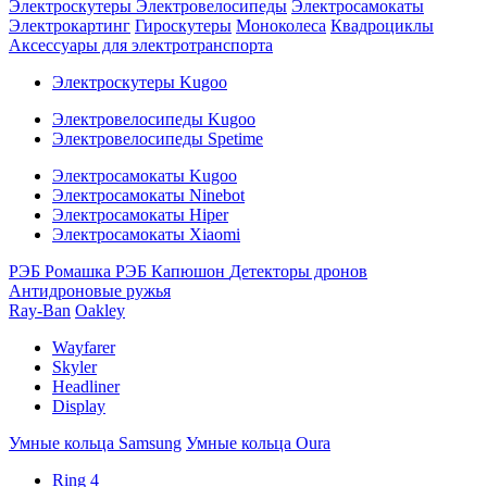
Электроскутеры
Электровелосипеды
Электросамокаты
Электрокартинг
Гироскутеры
Моноколеса
Квадроциклы
Аксессуары для электротранспорта
Электроскутеры Kugoo
Электровелосипеды Kugoo
Электровелосипеды Spetime
Электросамокаты Kugoo
Электросамокаты Ninebot
Электросамокаты Hiper
Электросамокаты Xiaomi
РЭБ Ромашка
РЭБ Капюшон
Детекторы дронов
Антидроновые ружья
Ray-Ban
Oakley
Wayfarer
Skyler
Headliner
Display
Умные кольца Samsung
Умные кольца Oura
Ring 4