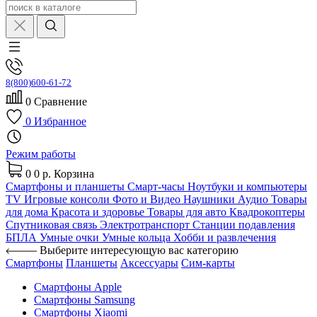
8(800)600-61-72
0
Сравнение
0
Избранное
Режим работы
0
0 р.
Корзина
Смартфоны и планшеты
Смарт-часы
Ноутбуки и компьютеры
TV
Игровые консоли
Фото и Видео
Наушники
Аудио
Товары
для дома
Красота и здоровье
Товары для авто
Квадрокоптеры
Спутниковая связь
Электротранспорт
Станции подавления
БПЛА
Умные очки
Умные кольца
Хобби и развлечения
Выберите интересующую вас категорию
Смартфоны
Планшеты
Аксессуары
Сим-карты
Смартфоны Apple
Смартфоны Samsung
Смартфоны Xiaomi