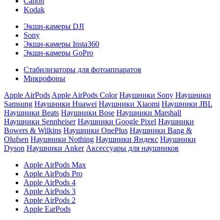
Canon
Kodak
Экшн-камеры DJI
Sony
Экшн-камеры Insta360
Экшн-камеры GoPro
Стабилизаторы для фотоаппаратов
Микрофоны
Apple AirPods
Apple AirPods Color
Наушники Sony
Наушники
Samsung
Наушники Huawei
Наушники Xiaomi
Наушники JBL
Наушники Beats
Наушники Bose
Наушники Marshall
Наушники Sennheiser
Наушники Google Pixel
Наушники
Bowers & Wilkins
Наушники OnePlus
Наушники Bang &
Olufsen
Наушники Nothing
Наушники Яндекс
Наушники
Dyson
Наушники Anker
Аксессуары для наушников
Apple AirPods Max
Apple AirPods Pro
Apple AirPods 4
Apple AirPods 3
Apple AirPods 2
Apple EarPods