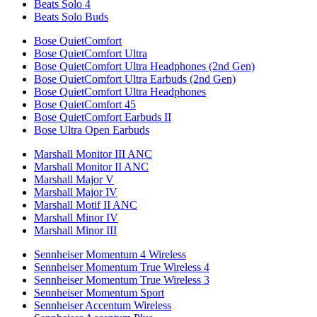
Beats Solo 4
Beats Solo Buds
Bose QuietComfort
Bose QuietComfort Ultra
Bose QuietComfort Ultra Headphones (2nd Gen)
Bose QuietComfort Ultra Earbuds (2nd Gen)
Bose QuietComfort Ultra Headphones
Bose QuietComfort 45
Bose QuietComfort Earbuds II
Bose Ultra Open Earbuds
Marshall Monitor III ANC
Marshall Monitor II ANC
Marshall Major V
Marshall Major IV
Marshall Motif II ANC
Marshall Minor IV
Marshall Minor III
Sennheiser Momentum 4 Wireless
Sennheiser Momentum True Wireless 4
Sennheiser Momentum True Wireless 3
Sennheiser Momentum Sport
Sennheiser Accentum Wireless