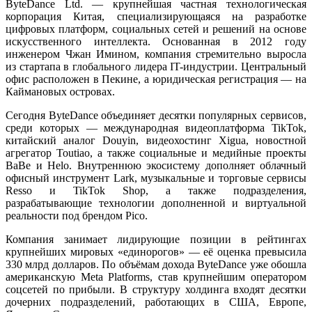
ByteDance Ltd. — крупнейшая частная технологическая
корпорация Китая, специализирующаяся на разработке
цифровых платформ, социальных сетей и решений на основе
искусственного интеллекта. Основанная в 2012 году
инженером Чжан Имином, компания стремительно выросла
из стартапа в глобального лидера IT-индустрии. Центральный
офис расположен в Пекине, а юридическая регистрация — на
Каймановых островах.
Сегодня ByteDance объединяет десятки популярных сервисов,
среди которых — международная видеоплатформа TikTok,
китайский аналог Douyin, видеохостинг Xigua, новостной
агрегатор Toutiao, а также социальные и медийные проекты
BaBe и Helo. Внутреннюю экосистему дополняет облачный
офисный инструмент Lark, музыкальные и торговые сервисы
Resso и TikTok Shop, а также подразделения,
разрабатывающие технологии дополненной и виртуальной
реальности под брендом Pico.
Компания занимает лидирующие позиции в рейтингах
крупнейших мировых «единорогов» — её оценка превысила
330 млрд долларов. По объёмам дохода ByteDance уже обошла
американскую Meta Platforms, став крупнейшим оператором
соцсетей по прибыли. В структуру холдинга входят десятки
дочерних подразделений, работающих в США, Европе,