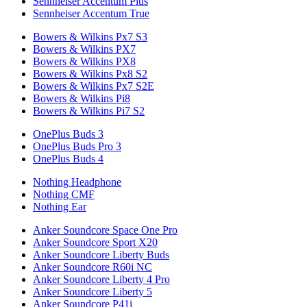
Sennheiser Accentum Plus
Sennheiser Accentum True
Bowers & Wilkins Px7 S3
Bowers & Wilkins PX7
Bowers & Wilkins PX8
Bowers & Wilkins Px8 S2
Bowers & Wilkins Px7 S2E
Bowers & Wilkins Pi8
Bowers & Wilkins Pi7 S2
OnePlus Buds 3
OnePlus Buds Pro 3
OnePlus Buds 4
Nothing Headphone
Nothing CMF
Nothing Ear
Anker Soundcore Space One Pro
Anker Soundcore Sport X20
Anker Soundcore Liberty Buds
Anker Soundcore R60i NC
Anker Soundcore Liberty 4 Pro
Anker Soundcore Liberty 5
Anker Soundcore P41i