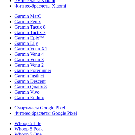
Умные часы Xiaomi
Фитнес-браслеты Xiaomi
Garmin MarQ
Garmin Fenix
Gramin Tactix 8
Garmin Tactix 7
Garmin Epix™
Garmin Lily
Garmin Venu X1
Garmin Venu 4
Garmin Venu 3
Garmin Venu 2
Garmin Forerunner
Garmin Instinct
Garmin Descent
Garmin Quatix 8
Garmin Vivo
Garmin Enduro
Смарт-часы Google Pixel
Фитнес-браслеты Google Pixel
Whoop 5 Life
Whoop 5 Peak
Whoop 5 One